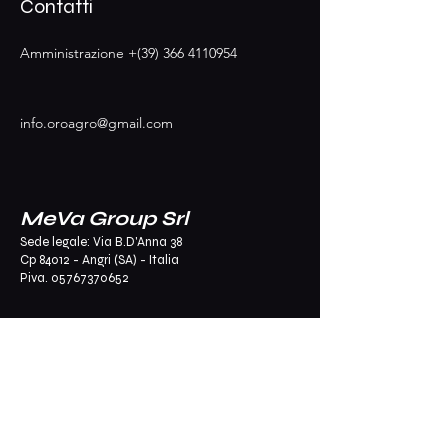
Contatti
Amministrazione +(39)
366 4110954
info.oroagro@gmail.com
MeVa Group Srl
Sede legale: Via B.D'Anna 38
Cp 84012 - Angri (SA) - Italia
Piva.
05767370652
Sede Produzione:
Via Nazionale 207
Cp 84012 - Angri (SA) - Italia